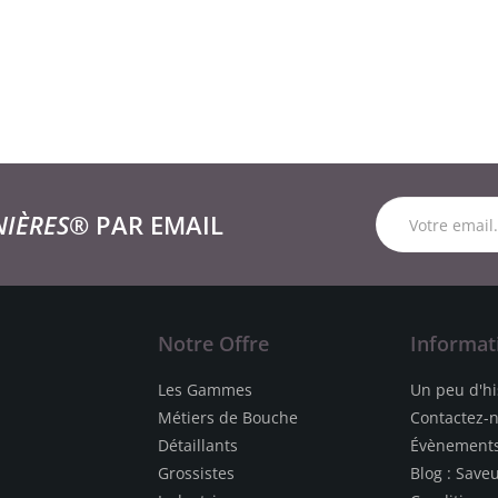
NIÈRES®
PAR EMAIL
Notre Offre
Informat
Les Gammes
Un peu d'hi
Métiers de Bouche
Contactez-
Détaillants
Évènement
Grossistes
Blog : Save