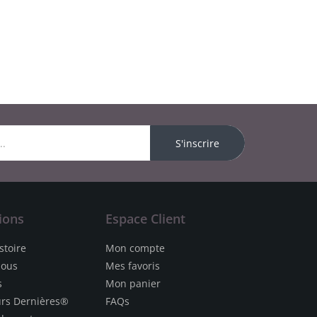
S'inscrire
ions
Espace Client
stoire
Mon compte
nous
Mes favoris
s
Mon panier
urs Dernières®
FAQs