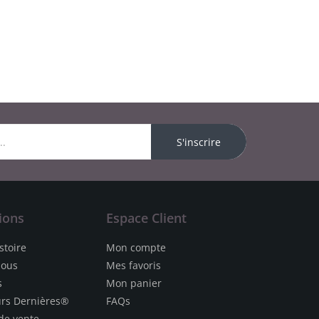
S'inscrire
ions
Espace Client
stoire
Mon compte
nous
Mes favoris
s
Mon panier
urs Dernières®
FAQs
de vente