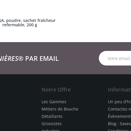
, poudre, sachet fraîcheur
refermable, 200 g
NIÈRES®
PAR EMAIL
Notre Offre
Informat
Les Gammes
Un peu d'hi
Métiers de Bouche
Contactez-
Détaillants
Évènement
Grossistes
Blog : Save
Industrie
Conditions 