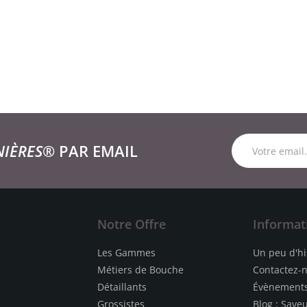
NIÈRES®
PAR EMAIL
Notre Offre
Informat
Les Gammes
Un peu d'hi
Métiers de Bouche
Contactez-
Détaillants
Évènement
Grossistes
Blog : Save