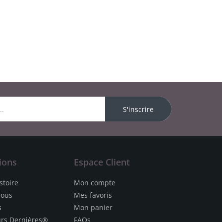
S'inscrire
ions
Espace Client
stoire
Mon compte
nous
Mes favoris
s
Mon panier
urs Dernières®
FAQs