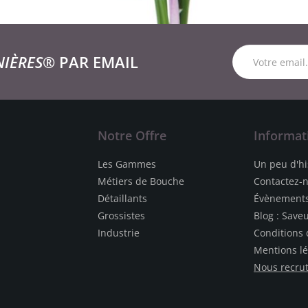
NIÈRES®
PAR EMAIL
Notre Offre
Informat
Les Gammes
Un peu d'hi
Métiers de Bouche
Contactez-
Détaillants
Évènement
Grossistes
Blog : Save
Industrie
Conditions 
Mentions lé
Nous recru