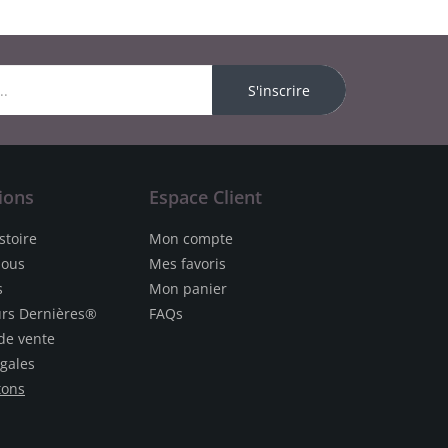
S'inscrire
ions
Espace Client
stoire
Mon compte
nous
Mes favoris
s
Mon panier
urs Dernières®
FAQs
de vente
gales
tons