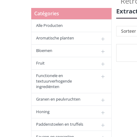
Retr
Extrac
Catégories
Alle Producten
Sorteer
Aromatische planten
Bloemen
Fruit
Functionele en
textuurverhogende
ingrediënten
Granen en peulvruchten
Honing
Paddenstoelen en truffels
Sauzen en specerijen