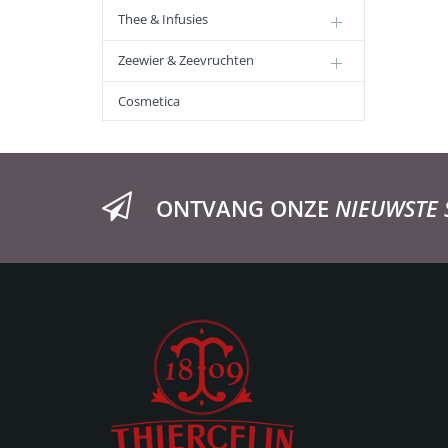
Thee & Infusies
Zeewier & Zeevruchten
Cosmetica
ONTVANG ONZE
NIEUWSTE