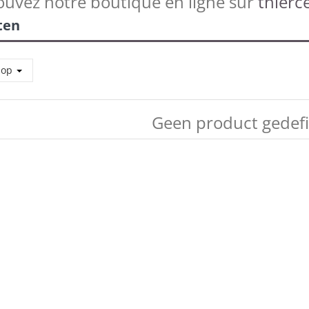
ouvez notre boutique en ligne sur
thierce
ten
 op
Geen product gedef