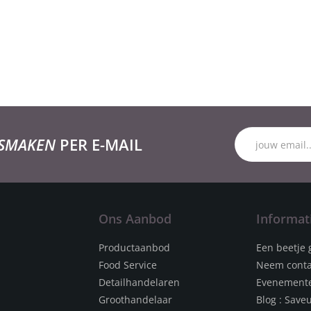
 SMAKEN
PER E-MAIL
Ons Aanbod
Informat
Productaanbod
Een beetje 
Food Service
Neem conta
Detailhandelaren
Evenement
Groothandelaar
Blog : Save