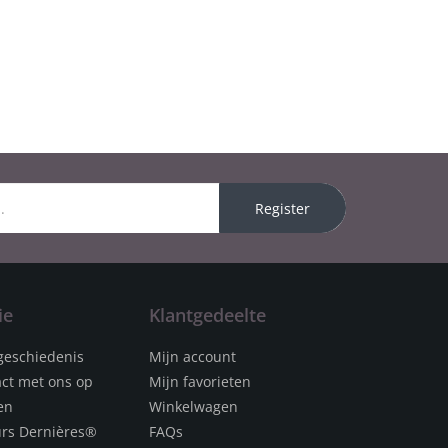
Register
ie
Klantgedeelte
geschiedenis
Mijn account
ct met ons op
Mijn favorieten
en
Winkelwagen
urs Dernières®
FAQs