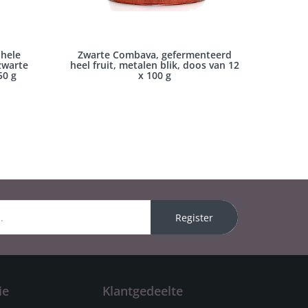
hele
Zwarte Combava, gefermenteerd
zwarte
heel fruit, metalen blik, doos van 12
50 g
x 100 g
Register
ie
Klantgedeelte