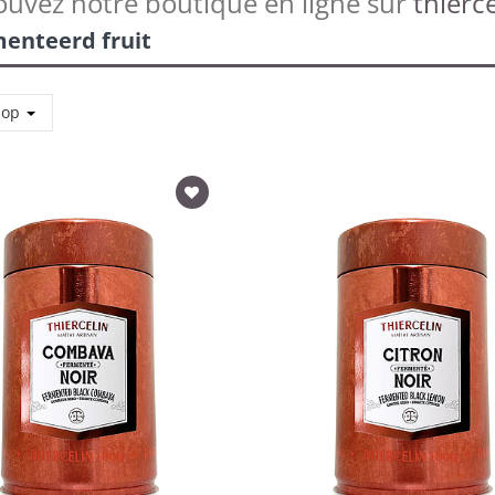
ouvez notre boutique en ligne sur
thierce
enteerd fruit
 op