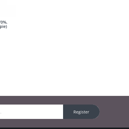
70%,
pie)
Register