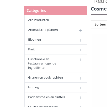
Retr
Cosme
Catégories
Alle Producten
Sorteer
Aromatische planten
Bloemen
Fruit
Functionele en
textuurverhogende
ingrediënten
Granen en peulvruchten
Honing
Paddenstoelen en truffels
Sauzen en specerijen