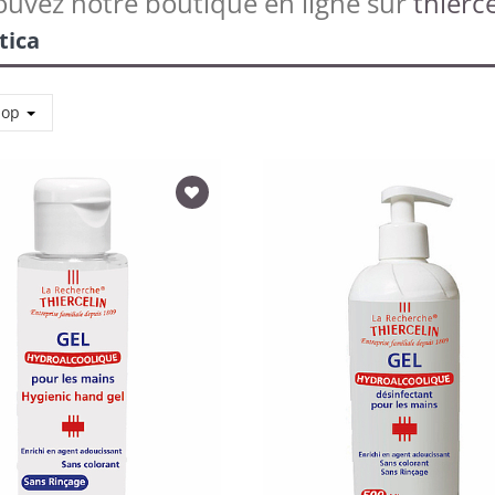
ouvez notre boutique en ligne sur
thierce
tica
 op