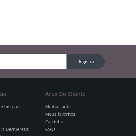
Registro
ção
Área Do Cliente
e história
Minha conta
s
Meus favoritos
Carrinho
urs Dernières®
FAQs