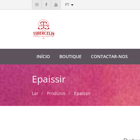
PT
INÍCIO
BOUTIQUE
CONTACTAR-NOS
Epaissir
Lar
Produtos
Epaissir