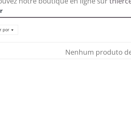
ouvez notre boutique en ligne sur
thierce
r
r por
Nenhum produto de