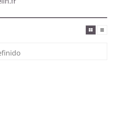
lin.fr
finido