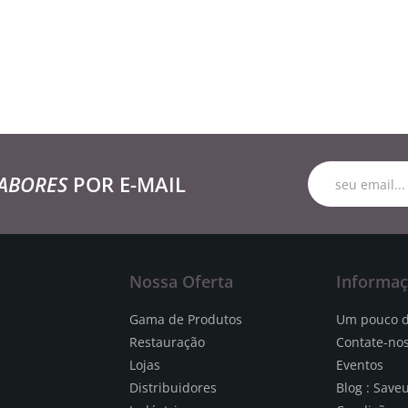
ABORES
POR E-MAIL
Nossa Oferta
Informa
Gama de Produtos
Um pouco d
Restauração
Contate-no
Lojas
Eventos
Distribuidores
Blog : Save