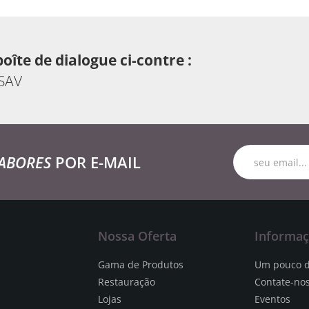
boîte de dialogue ci-contre :
 SAV
ABORES
POR E-MAIL
Nossa Oferta
Informa
Gama de Produtos
Um pouco d
Restauração
Contate-no
Lojas
Eventos