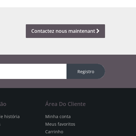
Contactez nous maintenant
Registro
ção
Área Do Cliente
e história
Minha conta
s
Meus favoritos
Carrinho