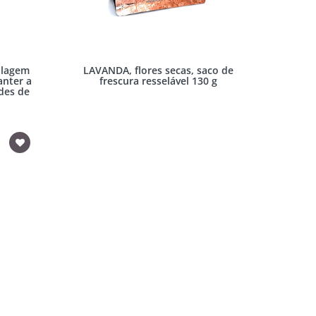
alagem
LAVANDA, flores secas, saco de
anter a
frescura resselável 130 g
des de