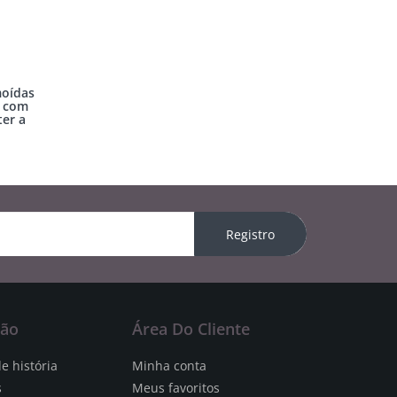
moídas
g com
er a
Registro
ção
Área Do Cliente
e história
Minha conta
s
Meus favoritos