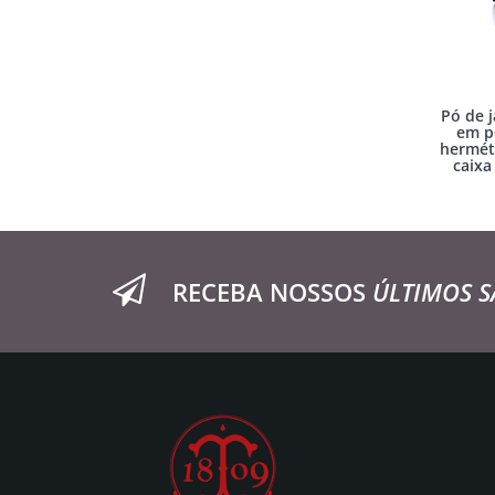
Pó de 
em p
hermét
caixa
RECEBA NOSSOS
ÚLTIMOS S