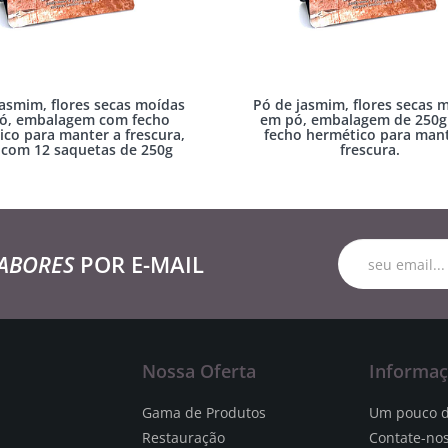
jasmim, flores secas moídas
Pó de jasmim, flores secas 
ó, embalagem com fecho
em pó, embalagem de 250
ico para manter a frescura,
fecho hermético para mant
 com 12 saquetas de 250g
frescura.
ABORES
POR E-MAIL
Nossa Oferta
Informa
Gama de Produtos
Um pouco d
Restauração
Contate-no