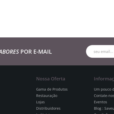
ABORES
POR E-MAIL
Nossa Oferta
Informa
Gama de Produtos
Um pouco d
Restauração
Contate-no
Lojas
Eventos
Distribuidores
Blog : Save