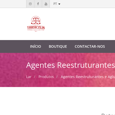
PT
INÍCIO
BOUTIQUE
CONTACTAR-NOS
Agentes Reestruturantes
Lar
Produtos
Agentes Reestruturantes e Agl