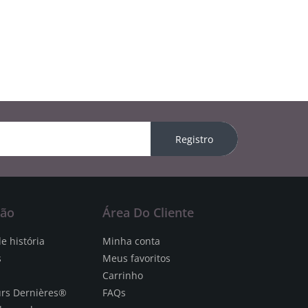
Registro
ção
Área Do Cliente
e história
Minha conta
s
Meus favoritos
Carrinho
urs Dernières®
FAQs