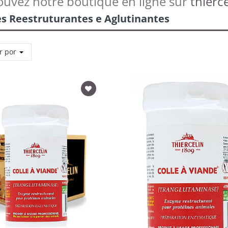
ouvez notre boutique en ligne sur
thierce
s Reestruturantes e Aglutinantes
r por