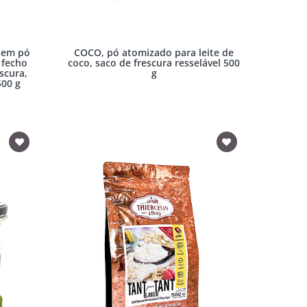
 em pó
COCO, pó atomizado para leite de
 fecho
coco, saco de frescura resselável 500
scura,
g
500 g