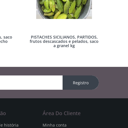
, saco
PISTACHES SICILIANOS, PARTIDOS,
echo
frutos descascados e pelados, saco
a granel kg
Registro
ção
Área Do Cliente
e história
Minha conta