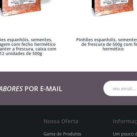
ões espanhóis, sementes,
Pinhões espanhóis, sementes
agem com fecho hermético
de frescura de 500g com f
anter a frescura, caixa com
hermético
12 unidades de 500g
ABORES
POR E-MAIL
Nossa Oferta
Informa
Gama de Produtos
Um pouco d