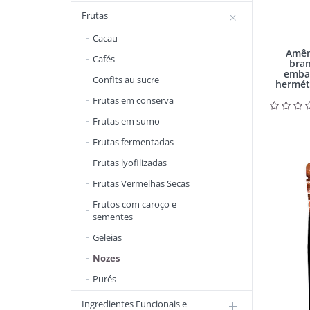
Frutas
Cacau
Amên
Cafés
bra
emba
Confits au sucre
hermét
Frutas em conserva
Frutas em sumo
Frutas fermentadas
Frutas lyofilizadas
Frutas Vermelhas Secas
Frutos com caroço e
sementes
Geleias
Nozes
Purés
Ingredientes Funcionais e