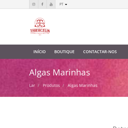
PT
INÍCIO
BOUTIQUE
CONTACTAR-NOS
Algas Marinhas
Lar
Produtos
Algas Marinhas