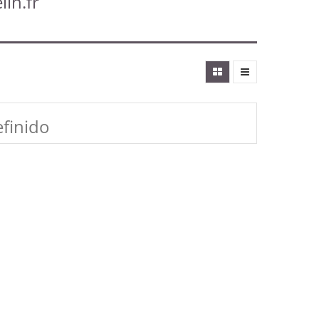
lin.fr
finido