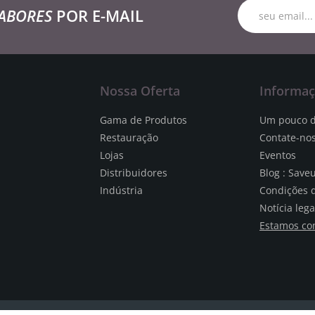
ABORES
POR E-MAIL
Nossa Oferta
Informa
Gama de Produtos
Um pouco d
Restauração
Contate-no
Lojas
Eventos
Distribuidores
Blog : Save
Indústria
Condições 
Notícia lega
Estamos co