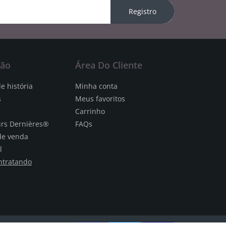
Registro
ção
Área Do Cliente
e história
Minha conta
s
Meus favoritos
Carrinho
urs Dernières®
FAQs
de venda
l
ntratando