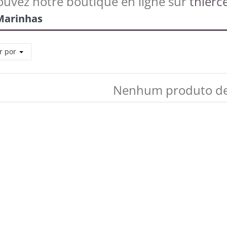
ouvez notre boutique en ligne sur
thierce
Marinhas
r por
Nenhum produto de