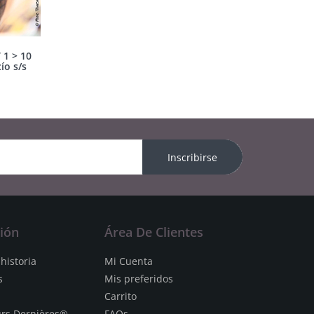
1 > 10
ío s/s
Inscribirse
ión
Área De Clientes
historia
Mi Cuenta
s
Mis preferidos
Carrito
urs Dernières®
FAQs