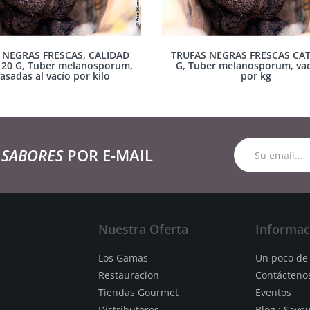
 NEGRAS FRESCAS, CALIDAD
TRUFAS NEGRAS FRESCAS CAT 
 20 G, Tuber melanosporum,
G, Tuber melanosporum, vac
asadas al vacío por kilo
por kg
 SABORES
POR E-MAIL
Nuestra Oferta
Informac
Los Gamas
Un poco de 
Restauracion
Contácteno
Tiendas Gourmet
Eventos
Distributores
Blog : Save