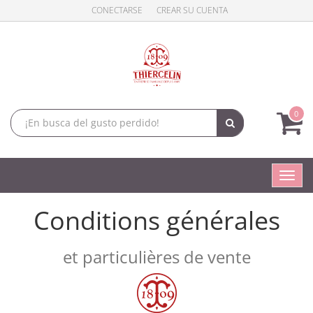
CONECTARSE
CREAR SU CUENTA
0
Conm
naveg
Conditions générales
et particulières de vente