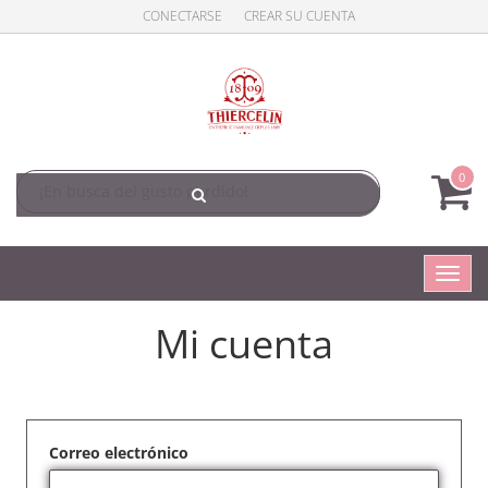
CONECTARSE
CREAR SU CUENTA
0
Conm
naveg
Mi cuenta
Correo electrónico