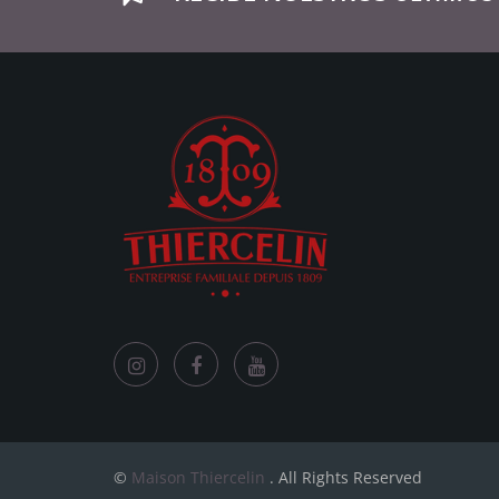
©
Maison Thiercelin
. All Rights Reserved