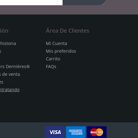
ión
Área De Clientes
historia
Mi Cuenta
s
Mis preferidos
Carrito
urs Dernières®
FAQs
s de venta
es
ntratando