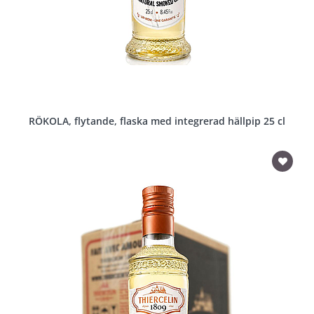
RÖKOLA, flytande, flaska med integrerad hällpip 25 cl