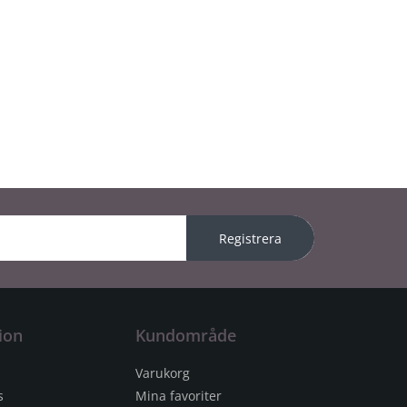
Registrera
ion
Kundområde
Varukorg
s
Mina favoriter