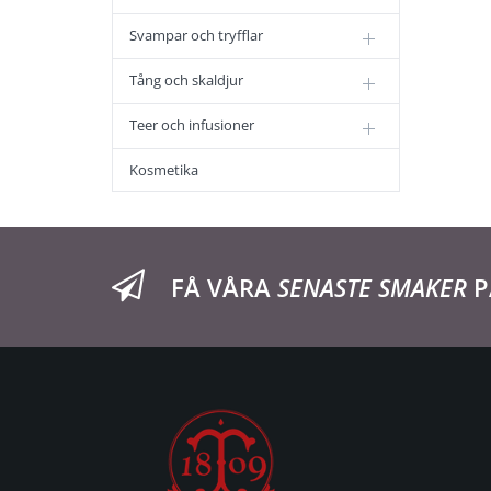
Svampar och tryfflar
Tång och skaldjur
Teer och infusioner
Kosmetika
FÅ VÅRA
SENASTE SMAKER
P