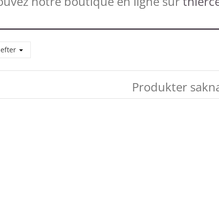
ouvez notre boutique en ligne sur
thierce
 efter
Produkter sakna