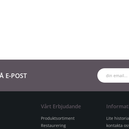
Å E-POST
Vårt Erbjudande
Informat
Produktsortiment
Lite historia
Restaurering
kontakta os