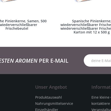
he Pinienkerne, Samen, 500
Spanische Pinienkerne
wiederverschließbarer
wiederverschließbarer Frische
Frischebeutel
wiederverschließbarer Frische
Karton mit 12 x 500 g
ESTEN AROMEN
PER E-MAIL
Unser Angebot
Informat
Produktauswahl
Eine kleine
Nahrungsmittelservice
kontaktiere
Einzelhändler
Veranstalt