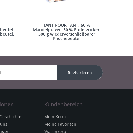
,
TANT POUR TANT, 50 %
beutel,
Mandelpulver, 50 % Puderzucker,
beutel,
500 g wiederverschließbarer
Frischebeutel
Registrieren
ionen
Kundenbereich
 Geschichte
Mein Konto
 uns
Meine Favoriten
ungen
Warenkorb