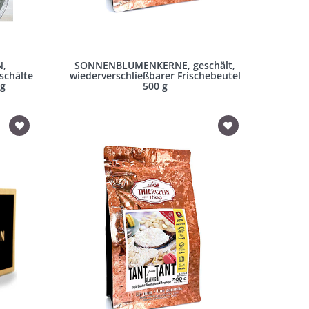
N,
SONNENBLUMENKERNE, geschält,
schälte
wiederverschließbarer Frischebeutel
kg
500 g