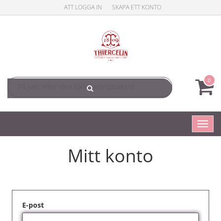
ATT LOGGA IN
SKAPA ETT KONTO
0
Toggl
navig
Mitt konto
E-post