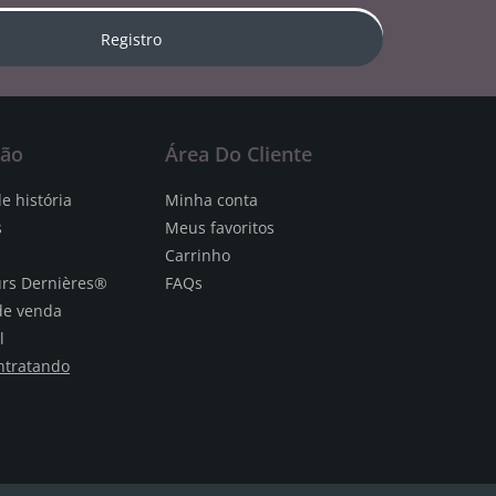
Registro
ção
Área Do Cliente
e história
Minha conta
s
Meus favoritos
Carrinho
urs Dernières®
FAQs
de venda
l
ntratando