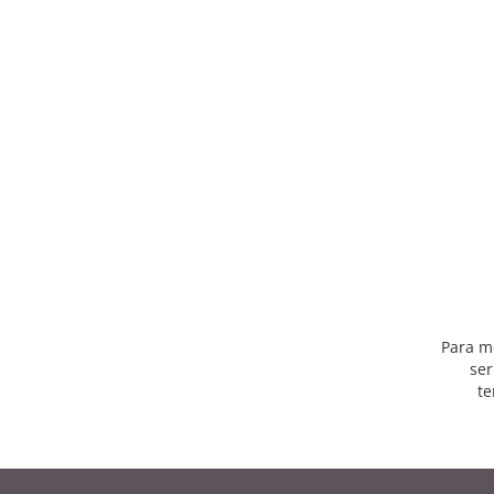
Para m
ser
te