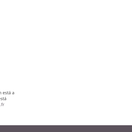
 está a
está
.fr