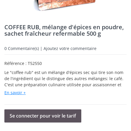
COFFEE RUB, mélange d'épices en poudre,
sachet fraîcheur refermable 500 g
0
Commentaire(s) | Ajoutez votre commentaire
Référence :
T52550
Le "coffee rub" est un mélange d'épices sec qui tire son nom
de l'ingrédient qui le distingue des autres mélanges: le café.
C'est une préparation culinaire utilisée pour assaisonner et
mariner les viandes avant la cuisson, apportant une richesse
En savoir +
unique et une profondeur de saveur qui complète
particulièrement bien le bœuf et le porc, mais peut aussi être
utilisé avec la volaille ou le gibier. Notre recette à base de
coriandre, oignon, paprika, cannelle, poivre, piment - offre un
Se connecter pour voir le tarif
équilibre complexe entre douceur, piquant, acidité et
amertume du café, pour transformer un plat simple en une