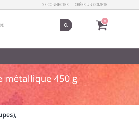
SE CONNECTER
CRÉER UN COMPTE
0
e métallique 450 g
upes),