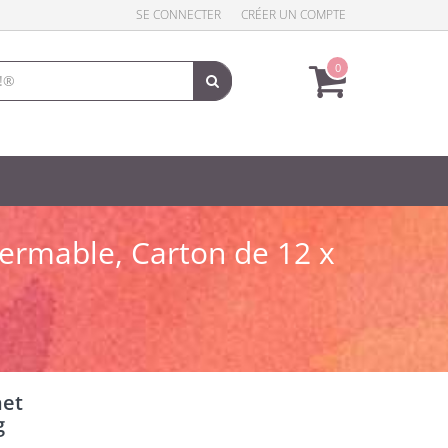
SE CONNECTER
CRÉER UN COMPTE
0
efermable, Carton de 12 x
het
g