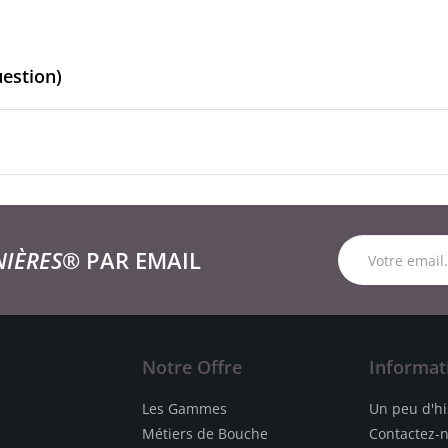
uestion)
NIÈRES®
PAR EMAIL
Notre Offre
Informat
Les Gammes
Un peu d'hi
Métiers de Bouche
Contactez-