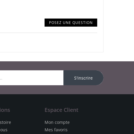
POSEZ UNE QUESTION
S'inscrire
ions
Espace Client
stoire
Mon compte
nous
Mes favoris