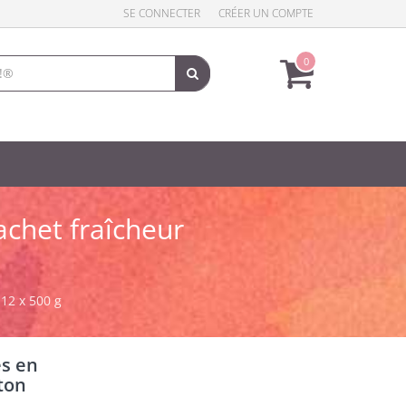
SE CONNECTER
CRÉER UN COMPTE
0
chet fraîcheur
12 x 500 g
s en
ton