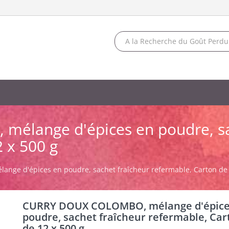
lange d'épices en poudre, sa
 x 500 g
ge d'épices en poudre, sachet fraîcheur refermable, Carton de 
CURRY DOUX COLOMBO, mélange d'épice
poudre, sachet fraîcheur refermable, Car
de 12 x 500 g