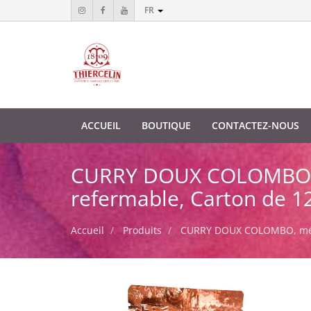
FR
ACCUEIL
BOUTIQUE
CONTACTEZ-NOUS
CURRY DOUX COLOMBO, mé
refermable, Carton de 12
Accueil
Produits
CURRY DOUX COLOMBO, mélan