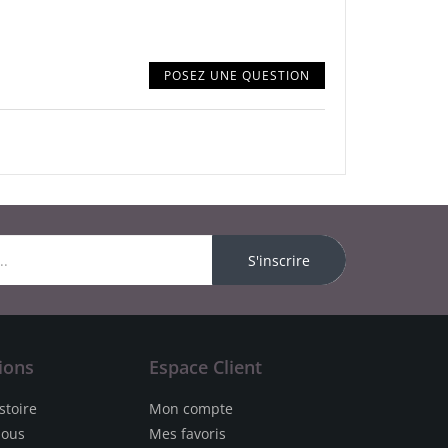
POSEZ UNE QUESTION
S'inscrire
ions
Espace Client
stoire
Mon compte
nous
Mes favoris