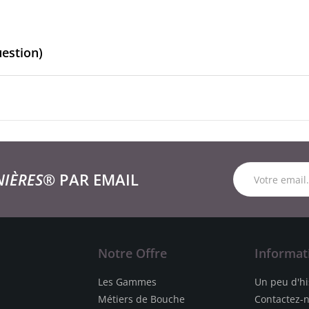
uestion)
NIÈRES®
PAR EMAIL
Notre Offre
Informat
Les Gammes
Un peu d'hi
Métiers de Bouche
Contactez-