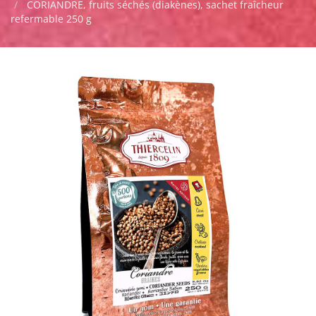
CORIANDRE, fruits séchés (diakènes), sachet fraîcheur
refermable 250 g