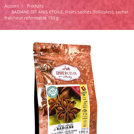
Accueil
Produits
BADIANE DIT ANIS ETOILE, Fruits séchés (follicules), sachet
fraîcheur refermable 150 g