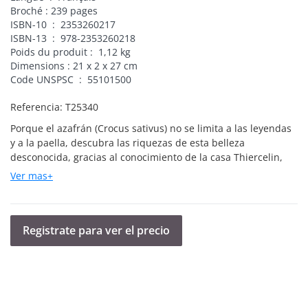
Broché : 239 pages
ISBN-10 ‏ : ‎ 2353260217
ISBN-13 ‏ : ‎ 978-2353260218
Poids du produit : ‎ 1,12 kg
Dimensions : 21 x 2 x 27 cm
Code UNSPSC ‏ : ‎ 55101500
Referencia:
T25340
Porque el azafrán (Crocus sativus) no se limita a las leyendas
y a la paella, descubra las riquezas de esta belleza
desconocida, gracias al conocimiento de la casa Thiercelin,
que trabaja con él desde 1809. Olivier Scola, del restaurante
Ver mas+
Le Diane, Fouquet's Barrière, a través de sus recetas, le
familiariza con el uso del azafrán, sus acordes favoritos, su
dosificación precisa y sencilla. ¡Prueba las recetas
inmediatamente usando las cápsulas gratuitas! Aprende a
Registrate para ver el precio
diferenciar lo verdadero de lo falso: los tres estigmas del
fuego te revelarán sus aromas y secretos. Este libro deja de
lado los mitos para profundizar en la realidad del azafrán: el
azafrán real sólo tiene color dorado… no así en precio. Más
allá de la epopeya del azafrán, es bueno escuchar la historia