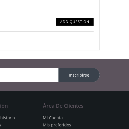
ADD QUESTION
Inscribirse
ión
Área De Clientes
historia
Mi Cuenta
s
Mis preferidos