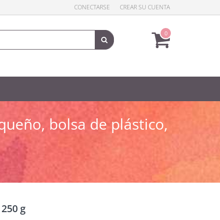
CONECTARSE
CREAR SU CUENTA
0
ueño, bolsa de plástico,
 250 g