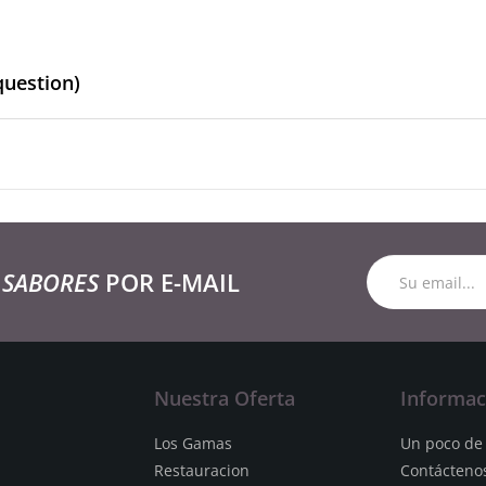
question)
 SABORES
POR E-MAIL
Nuestra Oferta
Informac
Los Gamas
Un poco de 
Restauracion
Contácteno