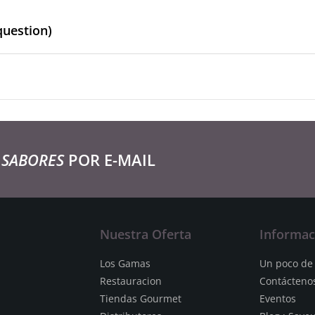
question)
 SABORES
POR E-MAIL
Nuestra Oferta
Informac
Los Gamas
Un poco de 
Restauracion
Contácteno
Tiendas Gourmet
Eventos