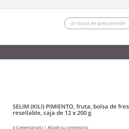
uta, bolsa de frescura resellable
, bolsa de frescura resellable, caja de 12 x 200 g
SELIM (KILI) PIMIENTO, fruta, bolsa de fre
resellable, caja de 12 x 200 g
0
Comentario(s) | Añade tu comentario