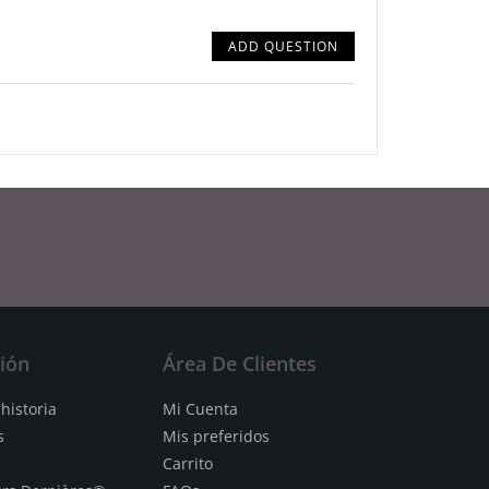
ADD QUESTION
ión
Área De Clientes
historia
Mi Cuenta
s
Mis preferidos
Carrito