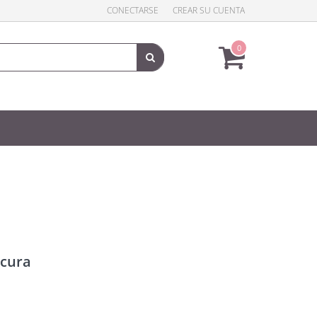
CONECTARSE
CREAR SU CUENTA
0
, caja de 12 x 200 g
scura