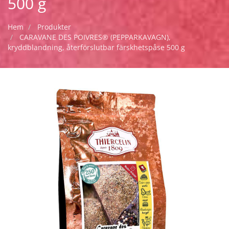
500 g
Hem
Produkter
CARAVANE DES POIVRES® (PEPPARKAVAGN),
kryddblandning, återförslutbar färskhetspåse 500 g