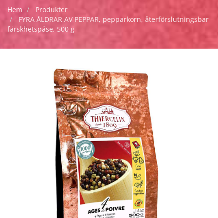
Hem
Produkter
FYRA ÅLDRAR AV PEPPAR, pepparkorn, återförslutningsbar
färskhetspåse, 500 g