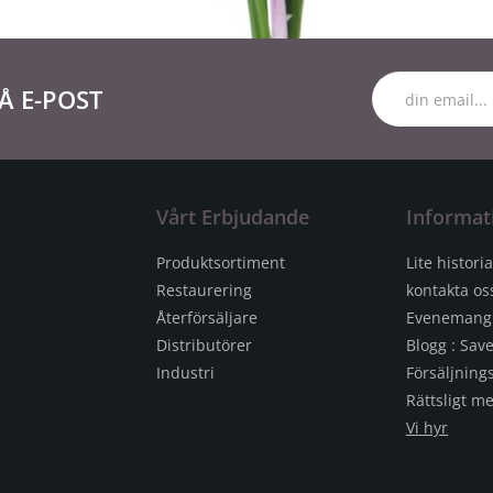
Å E-POST
Vårt Erbjudande
Informat
Produktsortiment
Lite historia
Restaurering
kontakta os
Återförsäljare
Evenemang
Distributörer
Blogg : Sav
Industri
Försäljnings
Rättsligt 
Vi hyr