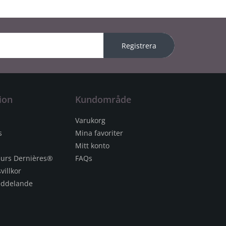
Registrera
ion
Kundområde
Varukorg
s
Mina favoriter
Mitt konto
eurs Dernières®
FAQs
villkor
meddelande