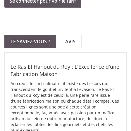
tables des fins gourmets et des chefs les plus exigeants, pour
Se connecter pour voir le tarif
tous les types de cuisines confondus.
Plongez au cœur de l'authenticité avec ce Ras El Hanout pas
comme les autres, symbole d'un artisanat d'exception.
Chaque épice raconte une histoire, chaque mariage est une
œuvre d'art sur la route des épices.
LE SAVIEZ-VOUS ?
AVIS
Pas étonnant qu'il ait inspiré le chef barman du Fouquet's
Paris, Christophe Corallini, avec sa création Bombay
Marrakech (Gin infusé du Ras el Hanout du Roy) pour
l'ouverture du palace éponyme à Marrakech.
Le Ras El Hanout du Roy : L'Excellence d'une
Une exclusivité Maison.
Fabrication Maison
Au cœur de l'art culinaire, il existe des trésors qui
transcendent le goût et invitent à l'évasion. Le Ras El
Hanout du Roy est de ceux-là, une perle rare issue
d'une fabrication maison où chaque détail compte. Ces
courtes lignes sont une ode à cette création
exceptionnelle, façonnée avec passion par un maître
artisan au sein de notre manufacture, destinée à
éclairer les tables des fins gourmets et des chefs les
plus exigeants.