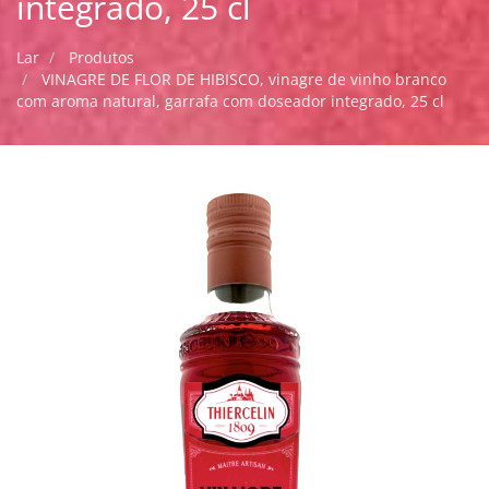
integrado, 25 cl
Lar
Produtos
VINAGRE DE FLOR DE HIBISCO, vinagre de vinho branco
com aroma natural, garrafa com doseador integrado, 25 cl