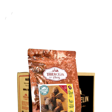
cápsulas de 300g.
Lar
Produtos
Cardamomo preto, cápsulas, embalagem com fecho
hermético para manter a frescura, caixa com 12 cápsulas de
300g.