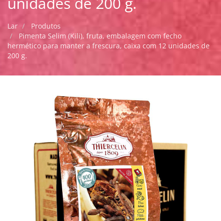
unidades de 200 g.
Lar
Produtos
Pimenta Selim (Kili), fruta, embalagem com fecho
hermético para manter a frescura, caixa com 12 unidades de
200 g.