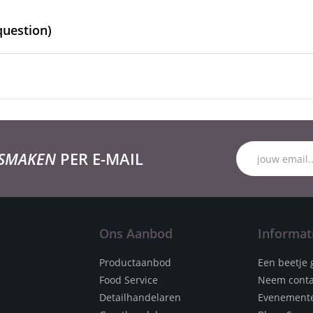
question)
 SMAKEN
PER E-MAIL
Ons Aanbod
Informat
Productaanbod
Een beetje 
Food Service
Neem conta
Detailhandelaren
Evenement