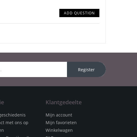
ADD QUESTION
Register
ie
Klantgedeelte
geschiedenis
Mijn account
ct met ons op
Mijn favorieten
en
Winkelwagen