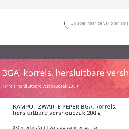
A, korrels, hersluitbare versh
orrels, hersluitbare vershoudzak 200 g
KAMPOT ZWARTE PEPER BGA, korrels,
hersluitbare vershoudzak 200 g
0
Opmerking(en) | Voeg uw commentaar toe