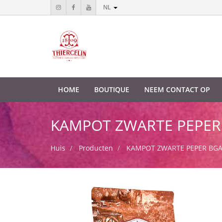
NL
HOME
BOUTIQUE
NEEM CONTACT OP
KAMPOT ZWARTE PEPER BG
Huis
Producten
KAMPOT ZWARTE PEPER BGA, k