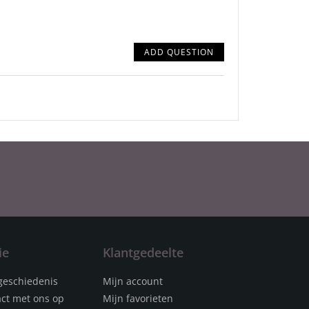
ADD QUESTION
ie
Klantgedeelte
geschiedenis
Mijn account
ct met ons op
Mijn favorieten