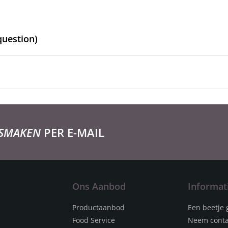
question)
 SMAKEN
PER E-MAIL
Ons Aanbod
Informat
Productaanbod
Een beetje 
Food Service
Neem conta