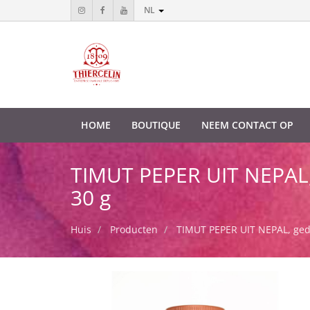
NL
HOME
BOUTIQUE
NEEM CONTACT OP
TIMUT PEPER UIT NEPAL, 
30 g
Huis
Producten
TIMUT PEPER UIT NEPAL, gedro