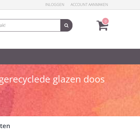
INLOGGEN
ACCOUNT AANMAKEN
0
 gerecyclede glazen doos
hten