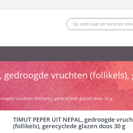
gedroogde vruchten (follikels),
ogde vruchten (follikels), gerecyclede glazen doos 30 g
TIMUT PEPER UIT NEPAL, gedroogde vruc
(follikels), gerecyclede glazen doos 30 g