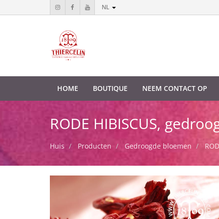
NL
HOME
BOUTIQUE
NEEM CONTACT OP
RODE HIBISCUS, gedroog
Huis
Producten
Gedroogde bloemen
ROD