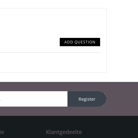
ADD QUESTION
Register
ie
Klantgedeelte