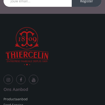
Register
Ons Aanbod
Productaanbod
Food Service