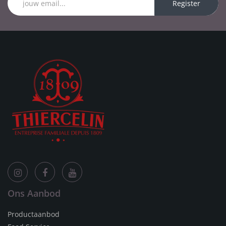
Register
Ons Aanbod
Productaanbod