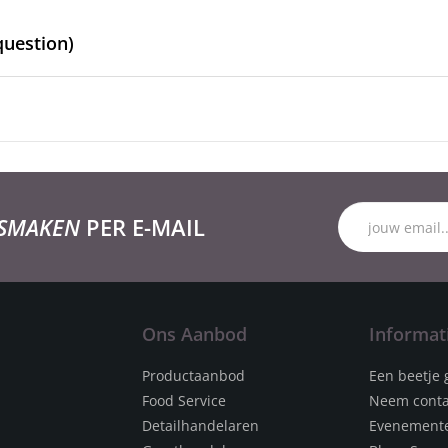
question)
 SMAKEN
PER E-MAIL
Ons Aanbod
Informat
Productaanbod
Een beetje 
Food Service
Neem conta
Detailhandelaren
Evenement