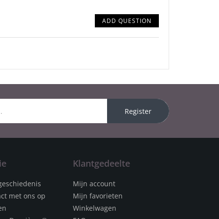
ADD QUESTION
Register
ie
Klantgedeelte
geschiedenis
Mijn account
ct met ons op
Mijn favorieten
en
Winkelwagen