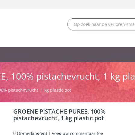
100% pistachevrucht, 1 kg plas
% pistachevrucht, 1 kg plastic pot
GROENE PISTACHE PUREE, 100%
pistachevrucht, 1 kg plastic pot
0
Opmerking(en) | Voeg uw commentaar toe