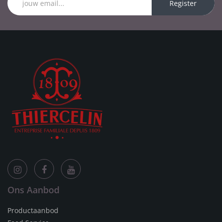
Register
Ons Aanbod
Productaanbod