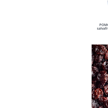
POMO
salvaf