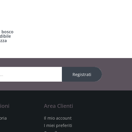
i bosco
dibile
ezza
Registrati
ioni
Area Clienti
oria
Il mio account
I miei preferiti