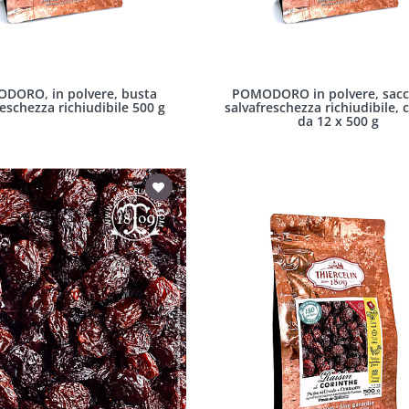
DORO, in polvere, busta
POMODORO in polvere, sacc
reschezza richiudibile 500 g
salvafreschezza richiudibile, 
da 12 x 500 g