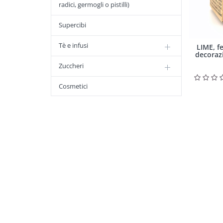
radici, germogli o pistilli)
Supercibi
Tè e infusi
LIME, f
decorazi
Zuccheri
Cosmetici