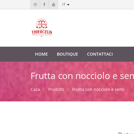
IT
HOME
BOUTIQUE
CONTATTACI
Frutta con nocciolo e se
Casa
Prodotti
Frutta con nocciolo e semi