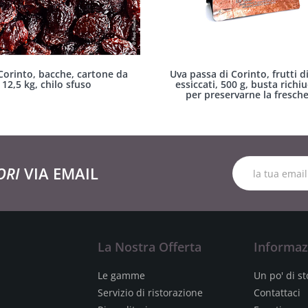
Corinto, bacche, cartone da
Uva passa di Corinto, frutti d
12,5 kg, chilo sfuso
essiccati, 500 g, busta richiu
per preservarne la fresch
ORI
VIA EMAIL
La Nostra Offerta
Informaz
Le gamme
Un po' di st
Servizio di ristorazione
Contattaci