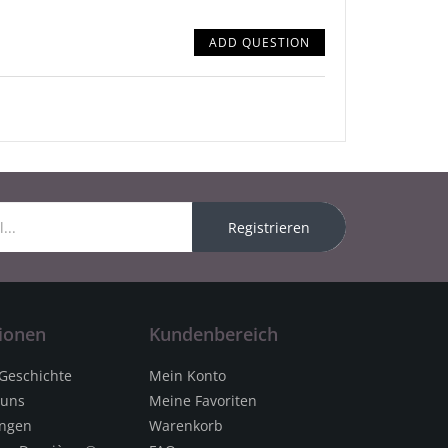
ADD QUESTION
Registrieren
ionen
Kundenbereich
 Geschichte
Mein Konto
 uns
Meine Favoriten
ungen
Warenkorb