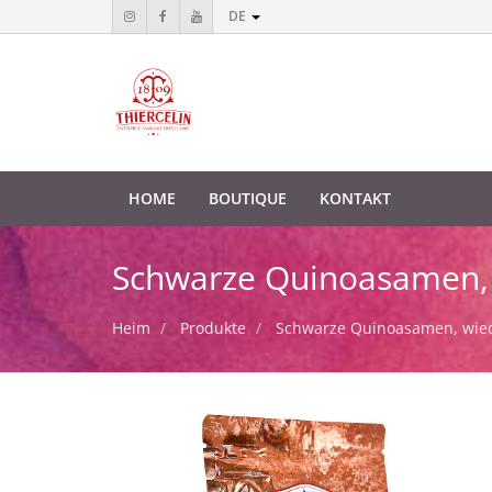
DE
HOME
BOUTIQUE
KONTAKT
Schwarze Quinoasamen, w
Heim
Produkte
Schwarze Quinoasamen, wiede