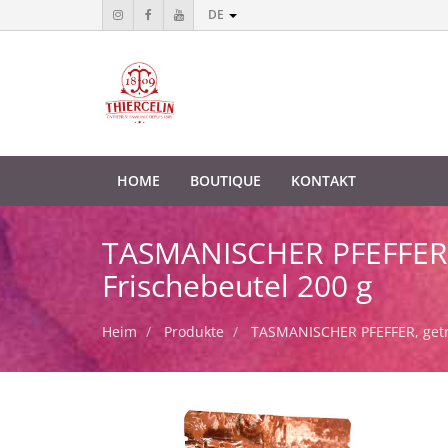
DE
HOME
BOUTIQUE
KONTAKT
TASMANISCHER PFEFFER, 
Frischebeutel 200 g
Heim
Produkte
TASMANISCHER PFEFFER, getro