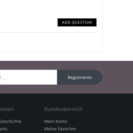
ADD QUESTION
Registrieren
ionen
Kundenbereich
 Geschichte
Mein Konto
 uns
Meine Favoriten