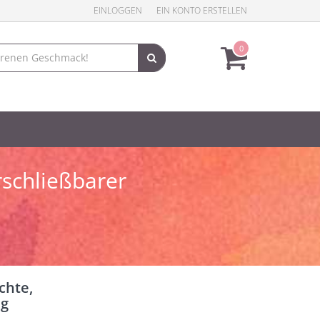
EINLOGGEN
EIN KONTO ERSTELLEN
0
schließbarer
chte,
 g