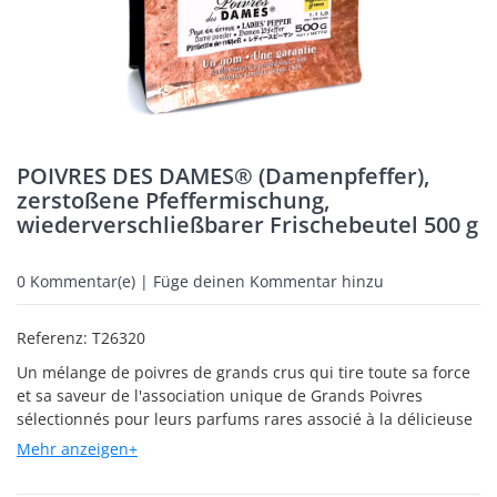
POIVRES DES DAMES® (Damenpfeffer),
zerstoßene Pfeffermischung,
wiederverschließbarer Frischebeutel 500 g
0
Kommentar(e) | Füge deinen Kommentar hinzu
Referenz:
T26320
Un mélange de poivres de grands crus qui tire toute sa force
et sa saveur de l'association unique de Grands Poivres
sélectionnés pour leurs parfums rares associé à la délicieuse
rose de damas. Il sublime à merveille les viandes rouges et
Mehr anzeigen+
les légumes. Il sera tout simplement époustouflant sur
l'agneau ou sur un foie gras poêlé, un toast. A ne pas