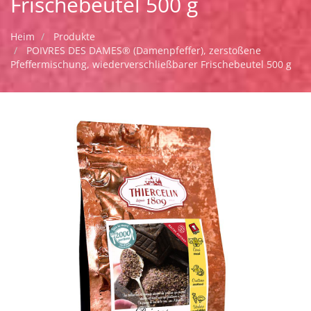
Frischebeutel 500 g
Heim
Produkte
POIVRES DES DAMES® (Damenpfeffer), zerstoßene
Pfeffermischung, wiederverschließbarer Frischebeutel 500 g